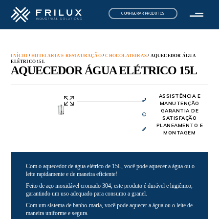
CONFIGURAR PRODUTOS
INÍCIO
/
HOTELARIA E RESTAURAÇÃO
/
CHOCOLATEIRAS
/ AQUECEDOR ÁGUA
ELÉTRICO 15L
AQUECEDOR ÁGUA ELÉTRICO 15L
ASSISTÊNCIA E
MANUTENÇÃO
GARANTIA DE
SATISFAÇÃO
PLANEAMENTO E
MONTAGEM
Com o aquecedor de água elétrico de 15L, você pode aquecer a água ou o
leite rapidamente e de maneira eficiente!
Feito de aço inoxidável cromado 304, este produto é durável e higiênico,
garantindo um uso adequado para consumo a granel.
Com um sistema de banho-maria, você pode aquecer a água ou o leite de
maneira uniforme e segura.