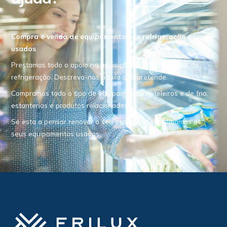
Compra e venda de equipamentos de refrigeração novos e
usados
Prestamos todo o apoio na aquisição de equipamentos de
refrigeração. Descreva-nos aquilo que pretende.
Compramos todo o tipo de equipamentos hoteleiros e de frio,
estanterias e produtos relacionados.
Se esta a pensar renovar o seu espaço, nós retomamos os
seus equipamentos usados.