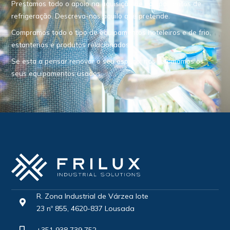
Prestamos todo o apoio na aquisição de equipamentos de
refrigeração. Descreva-nos aquilo que pretende.
Compramos todo o tipo de equipamentos hoteleiros e de frio,
estanterias e produtos relacionados.
Se esta a pensar renovar o seu espaço, nós retomamos os
seus equipamentos usados.
R. Zona Industrial de Várzea lote
23 nº 855, 4620-837 Lousada
+351 938 739 752