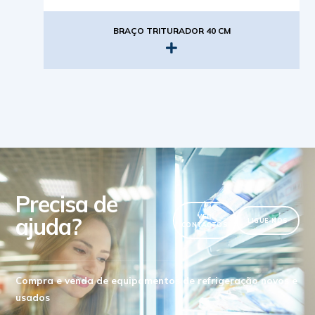
BRAÇO TRITURADOR 40 CM
Precisa de
ajuda?
VER
LIGUE-NOS
CONTACTOS
Compra e venda de equipamentos de refrigeração novos e
usados