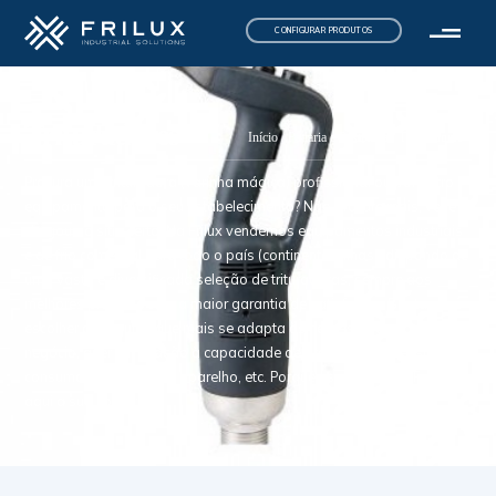
CONFIGURAR PRODUTOS
Trituradores
Início
/
Padaria e Pastelaria
/ Trituradores
Procura uma trituradora (varinha mágica) profissional ou por outro
equipamento para o seu estabelecimento? Não procure mais, você
chegou ao sítio certo. Na Frilux vendemos equipamentos industriais
e de frio comercial para todo o país (continente e ilhas), dispondo de
uma vasta e diversificada seleção de trituradoras, sempre aos
melhores preços e com a maior garantia de satisfação. Basta você
escolher a máquina que mais se adapta às necessidades do seu
negócio, quer em relação à capacidade de produção, dimensão e
consumo energético do aparelho, etc. Porquê esperar mais? Faça já
aqui a sua compra!