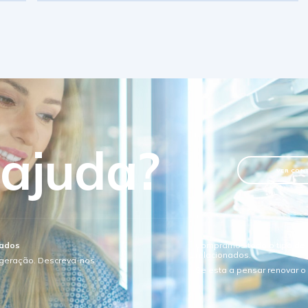
 ajuda?
VER CON
sados
Compramos todo o tipo de e
relacionados.
igeração. Descreva-nos
Se esta a pensar renovar 