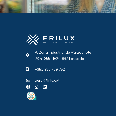
R. Zona Industrial de Várzea lote
23 nº 855, 4620-837 Lousada
+351 938 739 752
geral@frilux.pt