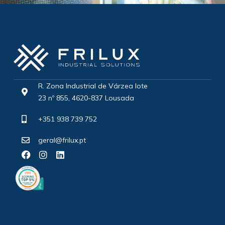
R. Zona Industrial de Várzea lote
23 nº 855, 4620-837 Lousada
+351 938 739 752
geral@frilux.pt