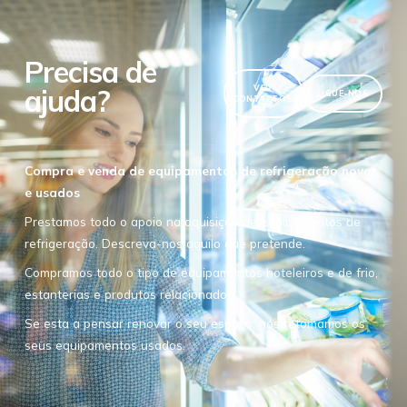
Precisa de
ajuda?
VER
LIGUE-NOS
CONTACTOS
Compra e venda de equipamentos de refrigeração novos
e usados
Prestamos todo o apoio na aquisição de equipamentos de
refrigeração. Descreva-nos aquilo que pretende.
Compramos todo o tipo de equipamentos hoteleiros e de frio,
estanterias e produtos relacionados.
Se esta a pensar renovar o seu espaço, nós retomamos os
seus equipamentos usados.