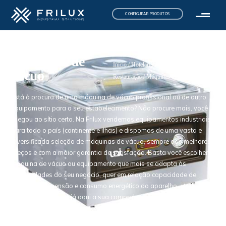
CONFIGURAR PRODUTOS
Máquinas de
Início
/
Hotelaria e
vácuo
Restauração
/ Máquinas de vácuo
Está à procura de uma máquina de vácuo profissional ou de outro
equipamento para o seu estabelecimento? Não procure mais, você
chegou ao sítio certo. Na Frilux vendemos equipamentos industriais
para todo o país (continente e ilhas) e dispomos de uma vasta e
diversificada seleção de máquinas de vácuo, sempre aos melhores
preços e com a maior garantia de satisfação. Basta você escolher a
máquina de vácuo ou equipamento que mais se adapta às
necessidades do seu negócio, quer em relação capacidade de
produção, dimensão e consumo energético do aparelho, etc. Porquê
esperar mais? Faça já aqui a sua compra!