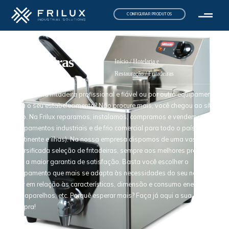
CONFIGURAR PRODUTOS
Fritadeiras
Início
/
Hotelaria e
Restauração
/ Fritadeiras
Procura uma fritadeira profissional e fiável ou por outro equipamento
para o seu estabelecimento? Não procure mais, você chegou ao sítio
certo. Na Frilux reparamos, instalamos, compramos e vendemos
equipamentos industriais e de frio comercial para todo o país
(continente e ilhas). Na nossa empresa dispomos de uma vasta e
diversificada seleção de fritadeiras, sempre aos melhores preços e
com a maior garantia de satisfação. Basta você escolher o
equipamento que mais se adapta às necessidades do seu negócio,
quer em relação às características, dimensão e consumo energético
dos aparelhos, etc. Porquê esperar mais? Faça já aqui a sua
compra!