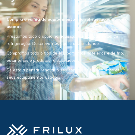
Compra e venda de equipamentos de refrigeração novos e
usados
Prestamos todo o apoio na aquisição de equipamentos de
refrigeração. Descreva-nos aquilo que pretende.
Compramos todo o tipo de equipamentos hoteleiros e de frio,
estanterias e produtos relacionados.
Se esta a pensar renovar o seu espaço, nós retomamos os
seus equipamentos usados.