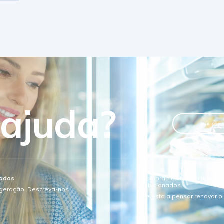
 ajuda?
VER CON
sados
Compramos todo o tipo de e
relacionados.
igeração. Descreva-nos
Se esta a pensar renovar 