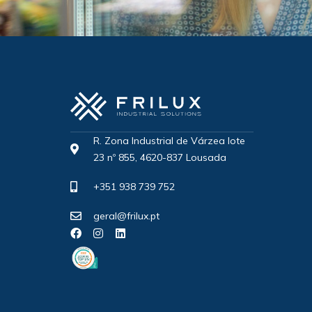
R. Zona Industrial de Várzea lote
23 nº 855, 4620-837 Lousada
+351 938 739 752
geral@frilux.pt