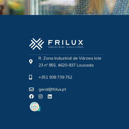
R. Zona Industrial de Várzea lote
23 nº 855, 4620-837 Lousada
+351 938 739 752
geral@frilux.pt