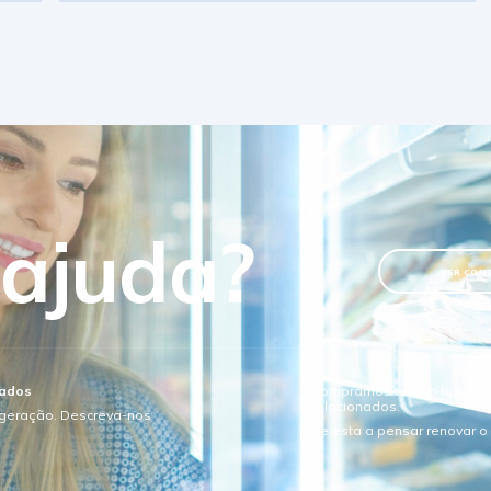
 ajuda?
VER CON
sados
Compramos todo o tipo de e
relacionados.
igeração. Descreva-nos
Se esta a pensar renovar 