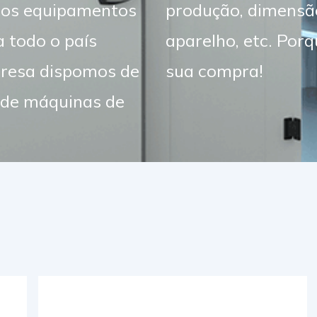
mos equipamentos
o energético do
a todo o país
Faça já aqui a
mpresa dispomos de
sua compra!
o de máquinas de