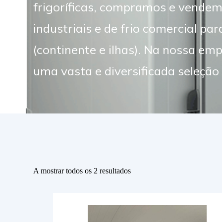
frigoríficas, compramos e vende
produção, dimensão e consum
industriais e de frio comercial par
aparelho, etc. Porquê esperar mais? 
(continente e ilhas). Na nossa e
uma vasta e diversificada seleçã
A mostrar todos os 2 resultados