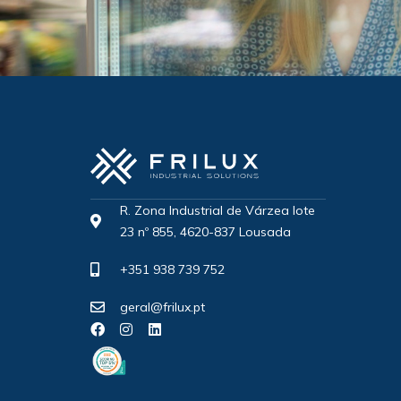
R. Zona Industrial de Várzea lote
23 nº 855, 4620-837 Lousada
+351 938 739 752
geral@frilux.pt