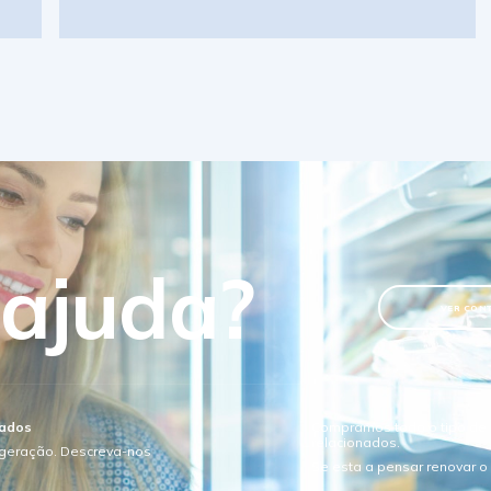
 ajuda?
VER CON
sados
Compramos todo o tipo de e
relacionados.
igeração. Descreva-nos
Se esta a pensar renovar 