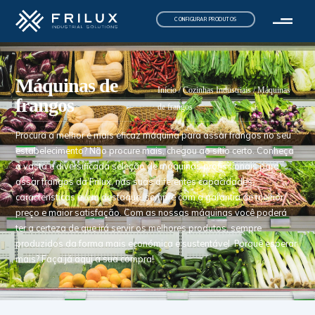
CONFIGURAR PRODUTOS
Máquinas de
Início
/
Cozinhas Industriais
/ Máquinas
frangos
de frangos
Procura a melhor e mais eficaz máquina para assar frangos no seu
estabelecimento? Não procure mais, chegou ao sítio certo. Conheça
a vasta e diversificada seleção de máquinas profissionais para
assar frangos da Frilux, nas suas diferentes capacidades,
características e, em destaque, sempre com a garantia de melhor
preço e maior satisfação. Com as nossas máquinas você poderá
ter a certeza de que irá servir os melhores produtos, sempre
produzidos da forma mais económica e sustentável. Porquê esperar
mais? Faça já aqui a sua compra!