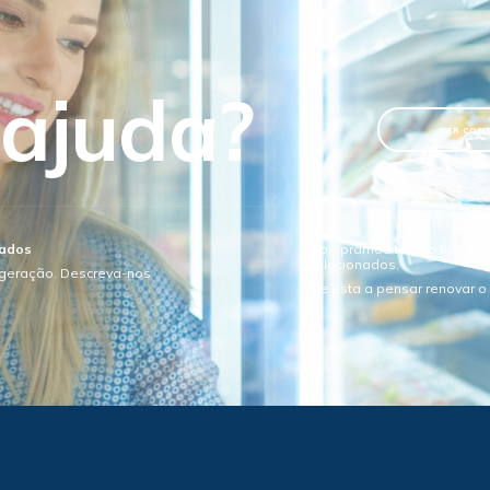
 ajuda?
VER CON
sados
Compramos todo o tipo de e
relacionados.
igeração. Descreva-nos
Se esta a pensar renovar 