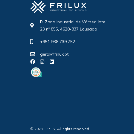
R. Zona Industrial de Várzea lote
23 nº 855, 4620-837 Lousada
+351 938 739 752
geral@frilux.pt
© 2023 – Frilux, All rights reserved