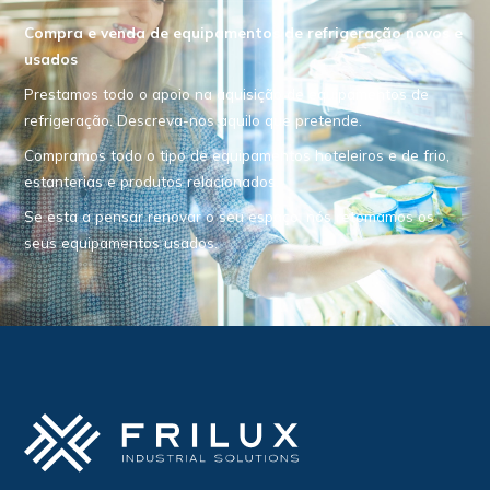
Compra e venda de equipamentos de refrigeração novos e
usados
Prestamos todo o apoio na aquisição de equipamentos de
refrigeração. Descreva-nos aquilo que pretende.
Compramos todo o tipo de equipamentos hoteleiros e de frio,
estanterias e produtos relacionados.
Se esta a pensar renovar o seu espaço, nós retomamos os
seus equipamentos usados.