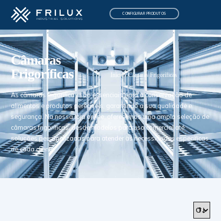
CONFIGURAR PRODUTOS
Câmaras
Frigoríficas
Início
/ Câmaras Frigoríficas
As câmaras frigoríficas são essenciais para a conservação de
alimentos e produtos perecíveis, garantindo a sua qualidade e
segurança. Na nossa loja online, oferecemos uma ampla seleção de
câmaras frigoríficas, desde modelos para uso comercial até
soluções personalizadas para atender às necessidades específicas
de cada cliente.