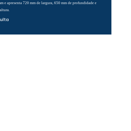
mm e apresenta 720 mm de largura, 650 mm de profundidade e
ltura.
ulta