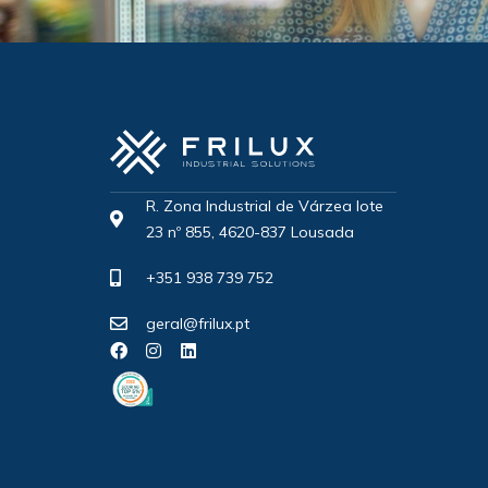
R. Zona Industrial de Várzea lote
23 nº 855, 4620-837 Lousada
+351 938 739 752
geral@frilux.pt