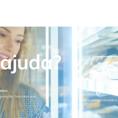
 ajuda?
VER CON
sados
Compramos todo o tipo de e
relacionados.
igeração. Descreva-nos
Se esta a pensar renovar 